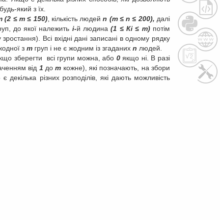
удь-який з їх.
m (2
≤ m ≤
150)
,
кількість людей
n (m
≤ n ≤
200),
далі
руп, до якої належить
і-
й людина
(1
≤ Кі ≤
m)
потім
зростання). Всі вхідні дані записані в одному рядку
жодної з
m
груп і не є жодним із згаданих
n
людей.
кщо зберегти всі групи можна, або
0
якщо ні. В разі
аченням від
1
до
m
кожне), які позначають, на збори
є декілька різних розподілів, які дають можливість