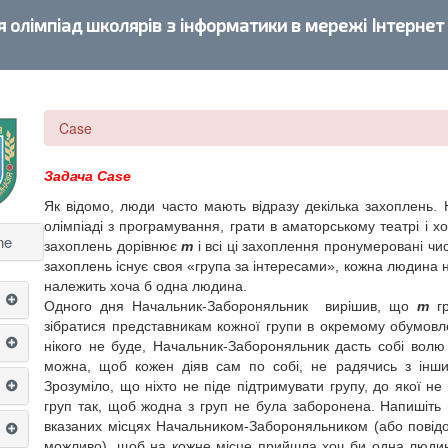
 олімпіад школярів з інформатики в мережі Інтернет
Case
Задача
Case
Як відомо, люди часто мають відразу декілька захоплень.
олімпіаді
з
програмування, грати в аматорському театрі і хо
ne
захоплень дорівнює
m
і всі ці захоплення пронумеровані чи
захоплень існує своя «група за інтересами», кожна людина н
належить хоча б одна людина.
Одного дня Начальник-Забороняльник вирішив, що
m
гр
зібратися представникам кожної групи в окремому обумовл
нікого не буде, Начальник-Забороняльник дасть собі волю і
можна, щоб кожен діяв сам по собі, не радячись з інш
Зрозуміло, що ніхто не піде підтримувати групу, до якої не
груп так, щоб жодна з груп не була заборонена. Напишіть 
вказаних місцях Начальником-Забороняльником (або повід
можливо), щоб на кожне місце прийшла хоч би одна людина.