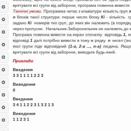
врятувати всі групи від заборони, програма повинна вивести б
Технічні умови.
Программа читає з клавіатури кількість груп
n
блоків такої структури: перше число блоку
Кі
- кількість г
задано
Кі
номерів тих груп, до яких він належить (в порядку 
через пропуски. Начальник-Забороняльник не належить до 
Програма повинна вивести на екран спочатку відповідь
1,
я
відповіді
1
далі потрібно вивести в тому ж
рядку
n
чисел (зн
якої групи піде відповідний
(1-а, 2-а ..., n-а)
людина. Якщо 
врятувати всі групи від заборони, виводьте будь-який.
Приклади
Введення
3 3 1 1 1 1 2 2 3
Виведення
0
Введення
3 4 1 1 2 2 3 1 3 2 1 3
Виведення
1 1 2 3 1