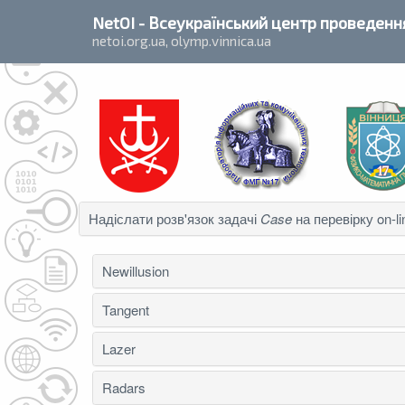
`
NetOI
- Всеукраїнський центр проведення
netoi.org.ua, olymp.vinnica.ua
Надіслати розв'язок задачі
Case
на перевірку on-li
Newillusion
Tangent
Lazer
Radars