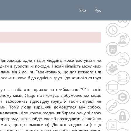
Укр
Рус
 Наприклад, одна і та ж людина може виступати на
дити в туристичні походи. Нехай кількість можливих
слами від
1
до
m
. Гарантовано, що для кожного з
m
алежить хоча б до однієї з груп і до кожної з
m
груп
уп — забагато, призначив якийсь час "Ч" і велів
еному місці. Якщо на якомусь з обумовлених місць
 заборонить відповідну групу. У такій ситуації не
ими. Тому люди вирішили домовитися між собою.
 належить. Але кожен згоден вибирати одну зі своїх
програму, яка знайде спосіб розподілити людей по
омить, що це неможливо). Достатньо досягти (якщо
 Якщо є декілька різних способів, які дозволяють