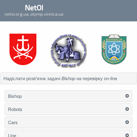
`
NetOI
netoi.org.ua, olymp.vinnica.ua
Надіслати розв'язок задачі
Bishop
на перевірку on-line
Bishop
Robots
Cars
Line