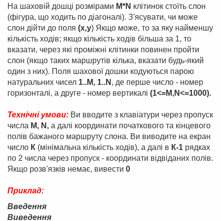
На шаховiй дошцi розмiрами
М*N
клiтинок стоїть слон
(фiгура, що ходить по дiагоналi). З'ясувати, чи може
слон дiйти до поля
(x,y
) Якщо може, то за яку найменшу
кiлькiсть ходiв; якщо кiлькiсть ходiв бiльша за 1, то
вказати, через якi промiжнi клiтинки повинен пройти
слон (якщо таких маршрутiв кiлька, вказати будь-який
один з них). Поля шахової дошки кодуються парою
натуральних чисел
1..М, 1..N
, де перше число - номер
горизонталi, а друге - номер вертикалi
(1<=М,N<=1000).
Технiчнi умови:
Ви вводите з клавiатури через пропуск
числа
М, N,
а далi координати початкового та кiнцевого
полiв бажаного маршруту слона. Ви виводите на екран
число
К
(мiнiмальна кiлькiсть ходiв), а далi в
К-1
рядках
по 2 числа через пропуск - координати вiдвiданих полiв.
Якщо розв'язкiв немає, вивести
0
Приклад:
Введен
Виведення