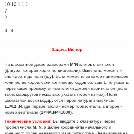
10 10 1 1 1
2
4 4
Задача Bishop
На шахматной доске размерами
М*N
клеток стоит слон
(фигура, которая ходит по диагонали). Выяснить, может ли
слон дойти до поля
(x,y).
Если может, то за какое наименьшее
количество ходов; если количество ходов больше 1, то указать,
через какие промежуточные клетки должен пройти слон (если
таких маршрутов несколько, указать любой из них). Поля
шахматной доски кодируются парой натуральных чисел
1..М,1..N
, где первое число - номер горизонтали, а второе -
номер вертикали
(1<=М,N<=1000)
.
Технические условия:
Вы вводите с клавиатуры через
пробел числа
М, N,
а далее координаты начального и
конечного полей желаемого маршрута слона. Вы выводите на