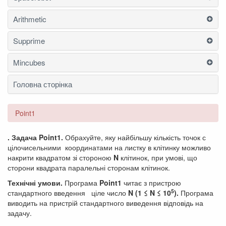
Arithmetic
Supprime
Mincubes
Головна сторінка
Point1
. Задача
Point
1
.
Обрахуйте, яку найбільшу кількість точок с
цілочисельними координатами на листку в клітинку можливо
накрити квадратом зі стороною
N
клітинок, при умові, що
сторони квадрата паралельні сторонам клітинок.
Технічні умови
.
Програма
Point
1
читає з пристрою
5
стандартного введення ціле число
N (1 ≤ N ≤ 10
).
Програма
виводить на пристрій стандартного виведення відповідь на
задачу.