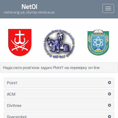
`
NetOI
Toggl
netoi.org.ua, olymp.vinnica.ua
navig
Надіслати розв'язок задачі
Point1
на перевірку on-line
Point1
ACM
Divthree
Spacerobot