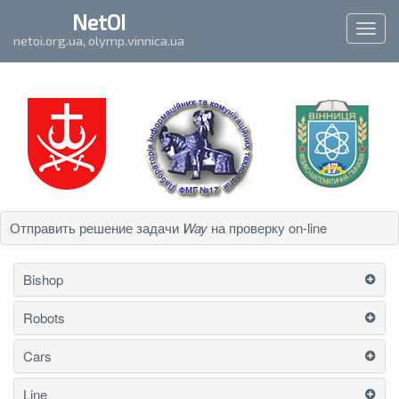
`
NetOI
Toggl
netoi.org.ua, olymp.vinnica.ua
navig
Отправить решение задачи
Way
на проверку on-line
Bishop
Robots
Cars
Line