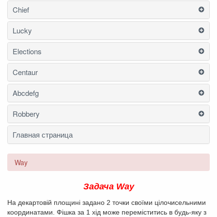
Chief
Lucky
Elections
Centaur
Abcdefg
Robbery
Главная страница
Way
Задача Way
На декартовiй площинi задано 2 точки своїми цiлочисельними
координатами. Фiшка за 1 хiд може перемiститись в будь-яку з