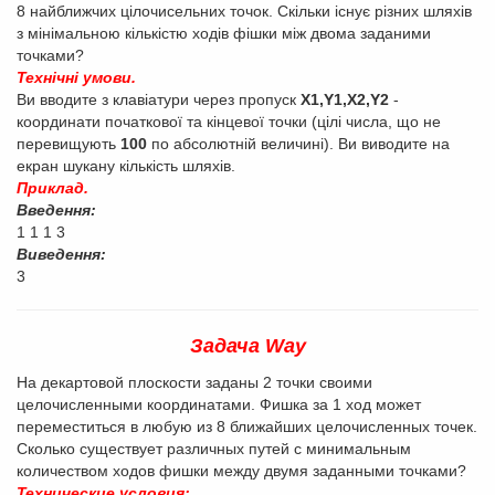
8 найближчих цiлочисельних точок. Скiльки iснує рiзних шляхiв
з мiнiмальною кiлькiстю ходiв фiшки мiж двома заданими
точками?
Технiчнi умови.
Ви вводите з клавiатури через пропуск
X1,Y1,X2,Y2
-
координати початкової та кiнцевої точки (цiлi числа, що не
перевищують
100
по абсолютнiй величинi). Ви виводите на
екран шукану кiлькiсть шляхiв.
Приклад.
Введення:
1 1 1 3
Виведення:
3
Задача Way
На декартовой плоскости заданы 2 точки своими
целочисленными координатами. Фишка за 1 ход может
переместиться в любую из 8 ближайших целочисленных точек.
Сколько существует различных путей с минимальным
количеством ходов фишки между двумя заданными точками?
Технические условия: