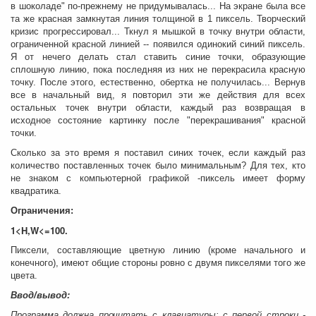
в шоколаде" по-прежнему не придумывалась... На экране была все
та же красная замкнутая линия толщиной в 1 пиксель. Творческий
кризис прогрессировал... Ткнул я мышкой в точку внутри области,
ограниченной красной линией -- появился одинокий синий пиксель.
Я от нечего делать стал ставить синие точки, образующие
сплошную линию, пока последняя из них не перекрасила красную
точку. После этого, естественно, обертка не получилась... Вернув
все в начальный вид, я повторил эти же действия для всех
остальных точек внутри области, каждый раз возвращая в
исходное состояние картинку после "перекрашивания" красной
точки.
Сколько за это время я поставил синих точек, если каждый раз
количество поставленных точек было минимальным? Для тех, кто
не знаком с компьютерной графикой -пиксель имеет форму
квадратика.
Ограничения:
1<H,W<=100.
Пиксели, составляющие цветную линию (кроме начального и
конечного), имеют общие стороны ровно с двумя пикселями того же
цвета.
Ввод/вывод:
Программа должна прочитать с клавиатуры: с первой строки -