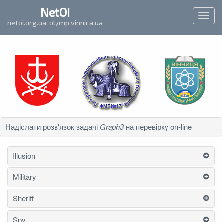
`
NetOI
Toggl
netoi.org.ua, olymp.vinnica.ua
navig
Надіслати розв'язок задачі
Graph3
на перевірку on-line
Illusion
Military
Sheriff
Spy