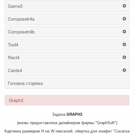
Game3
Composetr4a
Composetr4b
Tool4
Rect4
Cards4
Головна сторінка
Graph3
GRAPH3
Задача
(вновь предоставлена дизайнером фирмы "GraphSoft")
Картинка размером H на W пикселей, обертка для конфет "Сосиска