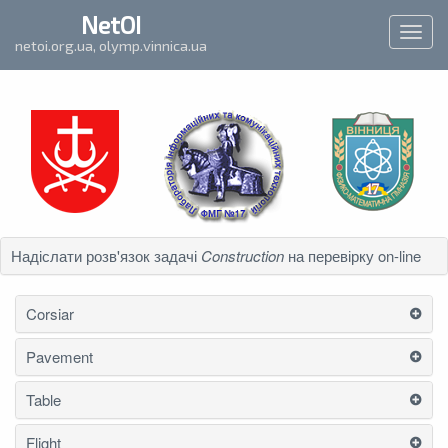
`
NetOI
Toggl
netoi.org.ua, olymp.vinnica.ua
navig
Надіслати розв'язок задачі
Construction
на перевірку on-line
Corsiar
Pavement
Table
Flight