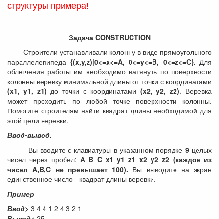
структуры примера!
Задача CONSTRUCTION
Строители устанавливали колонну в виде прямоугольного
параллелепипеда
{(x,y,z)|0<=x<=A, 0<=y<=B, 0<=z<=C}.
Для
облегчения работы им необходимо натянуть по поверхности
колонны веревку минимальной длины от точки с координатами
(x1, y1, z1)
до точки с координатами
(x2, y2, z2)
. Веревка
может проходить по любой точке поверхности колонны.
Помогите строителям найти квадрат длины необходимой для
этой цели веревки.
Ввод-вывод.
Вы вводите с клавиатуры в указанном порядке
9
целых
чисел через пробел:
А B C x1 y1 z1 x2 y2 z2 (каждое из
чисел A,B,C не превышает 100).
Вы выводите на экран
единственное число - квадрат длины веревки.
Пример
Ввод>
3 4 4 1 2 4 3 2 1
Вывод<
25