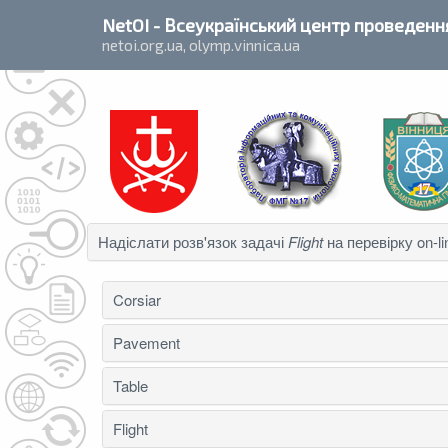
`
NetOI
- Всеукраїнський центр проведення
netoi.org.ua, olymp.vinnica.ua
Надіслати розв'язок задачі
Flight
на перевірку on-li
Corsiar
Pavement
Table
Flight