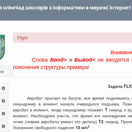
 олімпіад школярів з інформатики в мережі Інтернет
Flight
Внимани
Слова
Ввод>
и
Вывод<
не вводятся 
пояснения структуры примера!
ne
Задача FLI
Акробат прыгает на батуте, все время поднимаясь н
секундомер в момент начала очередного подъема. Помог
акробат в момент, когда секундомер покажет
T
секунд и ку
момент. Необходимо учесть, что время его нахождения н
точке (ловкие акробаты умеют это делать)
T2
секунд. Проги
2
Ускорение свободного падения
10 м/с