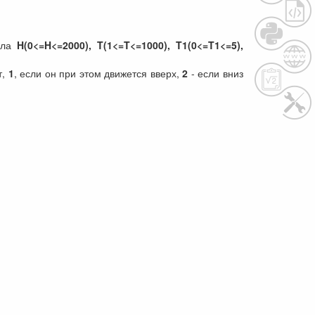
сла
H(0<=H<=2000), T(1<=T<=1000), T1(0<=T1<=5),
т,
1
, если он при этом движется вверх,
2
- если вниз