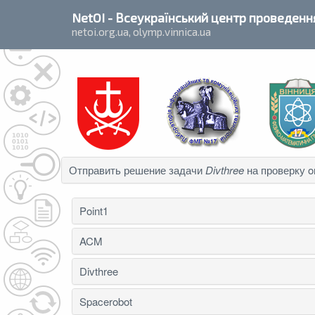
`
NetOI
- Всеукраїнський центр проведення
netoi.org.ua, olymp.vinnica.ua
Отправить решение задачи
Divthree
на проверку on
Point1
ACM
Divthree
Spacerobot