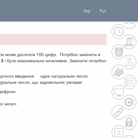
Укр
Рус
а може досягати 100 цифр. Потрібно замінити в
а
3
і було максимально можливим. Замінити потрібно
артного введення одне натуральне число.
туральне число, що задовольняє умовам:
 цифрою.
х чисел.