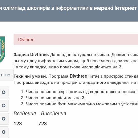
 олімпіад школярів з інформатики в мережі Інтернет
Divthree
Задача D
iv
t
hree
.
Дано одне натуральне число. Довжина числ
ньому одну цифру таким чином, щоб нове число ділилось н
і в тому випадку, якщо початкове число ділиться на 3.
-line
Технічні умови
. Програма
D
iv
t
hree
читає з пристрою станд
Програма виводить на пристрій стандартного виведення на
Число повинно відрізнятись від веденого рівно однією
Число повинно ділитись на 3.
Число повинно бути максимально можливим з усіх таки
Введення
Виведення
123
723