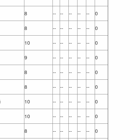
8
--
--
--
--
--
0
8
--
--
--
--
--
0
10
--
--
--
--
--
0
9
--
--
--
--
--
0
8
--
--
--
--
--
0
8
--
--
--
--
--
0
й
10
--
--
--
--
--
0
10
--
--
--
--
--
0
8
--
--
--
--
--
0