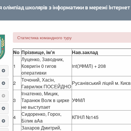
 олімпіад школярів з інформатики в мережі Інтернет
Статистика командного туру
No
Прізвище, iм'я
Нав.заклад
Луценко, Заводник,
1
Ковригін 0 гигов
int(УФМЛ) + 208
оперативки
Точоний, Хасін,
2
Русанівський ліцей м. Киє
Гаврилюк ПОСЕЙДНО
Ігнатенко, Мицик,
3
Таранюк Волк в цирке
УФМЛ
не выступает
Сидоренко, Горох,
4
КПНЛ №145
Білик aAa
Захаров Дмитрий,