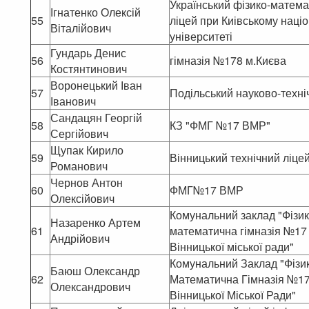
Український фізико-матем
Ігнатенко Олексій
55
ліцей при Киівському наці
Віталійович
університеті
Гундарь Денис
56
гімназія №178 м.Києва
Костянтинович
Воронецький Іван
57
Подільський науково-техні
Іванович
Сандацян Георгій
58
КЗ "ФМГ №17 ВМР"
Сергійович
Щупак Кирило
59
Вінницький технічний ліце
Романович
Чернов Антон
60
ФМГ№17 ВМР
Олексійович
Комунальний заклад "Фізик
Назаренко Артем
61
математична гімназія №17
Андрійович
Вінницької міської ради"
Комунальний Заклад "Фізи
Баюш Олександр
62
Математична Гімназія №1
Олександрович
Вінницької Міської Ради"