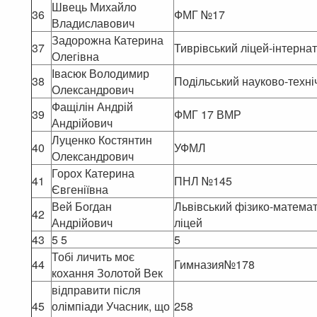
Швець Михайло
36
ФМГ №17
Владиславович
Задорожна Катерина
37
Тиврівський ліцей-інтернат
Олегівна
Івасюк Володимир
38
Подільський науково-техні
Олександрович
Фащілін Андрій
39
ФМГ 17 ВМР
Андрійович
Луценко Костянтин
40
УФМЛ
Олександрович
Горох Катерина
41
ПНЛ №145
Євгеніївна
Вей Богдан
Львівський фізико-матема
42
Андрійович
ліцей
43
5 5
5
Тобі личить моє
44
Гимназия№178
кохання Золотой Век
відправити після
45
олімпіади Учасник, що
258