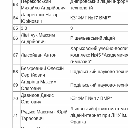
Перекопський
Дніпровський ліцей інфор
63
Михайло Андрійович
технологій
Лаврентюк Назар
64
КЗ"ФМГ №17 ВМР"
Юрійович
65
3 3
3
Лівітчук Максим
66
Рішельевський ліцей
Андрійович
Харьковский учебно-восп
67
Лысойван Антон
комплекс №45 "Академиче
гимназия"
Безкревний Олексій
68
Подільський науково-техні
Сергійович
Андріяш Максим
69
Подільський науково-техні
Олегович
Давидов Денис
70
КЗ"ФМГ № 17 ВМР"
Олегович
Львівський фізико-матема
Рудько Максим - Юрій
71
ліцей-інтернат при ЛНУ ім.
Тарасович
Франка