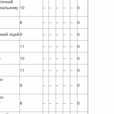
атичний
ональному
10
--
--
--
--
--
0
8
--
--
--
--
--
0
чний ліцей
9
--
--
--
--
--
0
11
--
--
--
--
--
0
й
10
--
--
--
--
--
0
11
--
--
--
--
--
0
о-
9
--
--
--
--
--
0
ко-
7
8
--
--
--
--
--
0