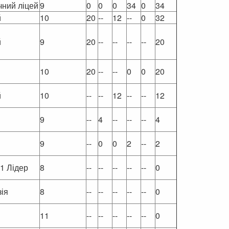
чний ліцей
9
0
0
0
34
0
34
й
10
20
--
12
--
0
32
й
9
20
--
--
--
--
20
10
20
--
--
0
0
20
й
10
--
--
12
--
--
12
9
--
4
--
--
--
4
9
--
0
0
2
--
2
1 Лідер
8
--
--
--
--
--
0
ія
8
--
--
--
--
--
0
11
--
--
--
--
--
0