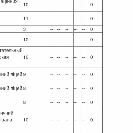
маційних
10
--
--
--
--
--
0
11
--
--
--
--
--
0
3
--
--
--
--
--
0
10
--
--
--
--
--
0
итательный
ская
10
--
--
--
--
--
0
чний ліцей
9
--
--
--
--
--
0
чний ліцей
8
--
--
--
--
--
0
8
--
--
--
--
--
0
тичний
 Івана
10
--
--
--
--
--
0