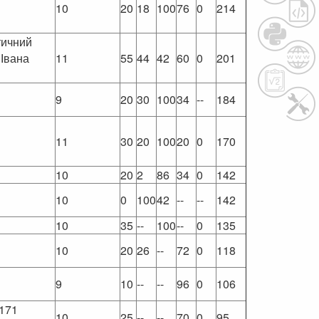
10
20
18
100
76
0
214
тичний
 Івана
11
55
44
42
60
0
201
9
20
30
100
34
--
184
11
30
20
100
20
0
170
10
20
2
86
34
0
142
10
0
100
42
--
--
142
10
35
--
100
--
0
135
10
20
26
--
72
0
118
9
10
--
--
96
0
106
171
10
25
--
--
70
0
95