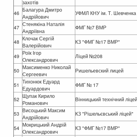
захотів
Балагура Дмитро
46
УФМЛ КНУ ім. Т. Шевченка
Андрійович
Стенякіна Наталія
47
ФМГ №7 ВМР
Андріївна
Клочак Сергій
48
КЗ "ФМГ №17 ВМР"
Валерійович
Роїк Ігор
49
Ліцей №208
Олександрович
Максименко Николай
50
Ришельевский лицей
Сергеевич
Тихонюк Едуард
51
ФМГ № 17
Едуардович
Щупак Кирило
52
Вінницький технічний ліце
Романович
Висоцький Максим
53
КЗ "Рішельєвський ліцей"
Андрійович
Мокрицький Андрій
54
КЗ "ФМГ №17 ВМР"
Олександрович