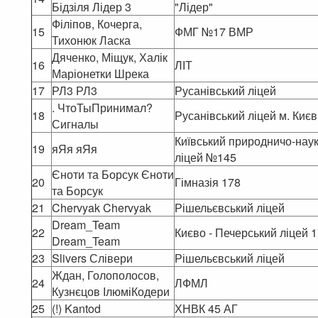
Бідзіля Лідер 3
"Лідер"
Філіпов, Кочерга,
15
ФМГ №17 ВМР
Тихонюк Ласка
Дяченко, Міщук, Халік
16
ЛІТ
Маріонетки Шрека
17
РЛ3 РЛ3
Русанівський ліцей
. ЧтоТыПринимал?
18
Русанівський ліцей м. Києв
Сигналы
Київський природничо-нау
19
яЯя яЯя
ліцей №145
Єноти та Борсук Єноти
20
Гімназія 178
та Борсук
21
Chervyak Chervyak
Рішельєвський ліцей
Dream_Team
22
Києво - Печерський ліцей 1
Dream_Team
23
Slivers Слівери
Рішельєвський ліцей
Ждан, Голополосов,
24
ЛФМЛ
Кузнєцов ІлюміКодери
25
(!) Kantod
ХНВК 45 АГ