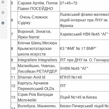
5
Сараев Артём, Попов
27+45=72
Павел ПОСЕЙДНО
Львівський фізико-матема
Очєнь Сложноє
6
ліцей-інтернат при ЛНУ ім.
Судоку
Франка
Вороной, Зінов'єв,
7
Харківський НВК №45 "АГ"
Яркін Narral
Клочак Швец Месюра
8
Крымскотатарская
КЗ "ФМГ № 17 ВМР"
школа искусств
9
Integrallers Integrallers
ЛІТ при ДНУ ім. О. Гончара
Матвейшин, Човпан,
10
ХНВК №45 "АГ"
Лисойван РЕТАРДЕР
11
Shaman Avid Id
КПНЛ №145
Карпусь Арчаков
12
ЛІТ
Перекопський OLDs
Сірик Роїк Вилущак
13
Ліцей №145 м.Києва
Micro4eliki
Волобуєв, Манвелян,
Києво-Печерський ліцей №
14