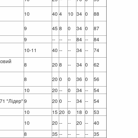
10
40
4
10
34
0
88
9
45
8
0
34
0
87
9
--
--
--
84
--
84
10-11
40
--
--
34
--
74
ковий
8
20
8
--
34
0
62
8
20
0
0
36
0
56
10
20
--
0
34
--
54
71 "Лідер"
9
20
0
--
34
--
54
10
15
20
0
18
0
53
10
20
--
--
20
--
40
8
35
--
--
--
--
35