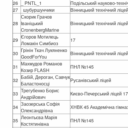
26
_ PNTL_1
Подільський науково-техні
27
шубуршунчики
Вінницький технічний ліце
Скорик Грачов
28
Іваніцький
Вінницький технічний ліце
CronenbergMarine
Єгоров Мотилець
29
17
Ломакін Симбиоз
Грінін Ткач Лукяненко
30
Вінницький технічний ліце
GoodForYou
Махмудов Романов
31
ПНЛ №145
Козир FLASH
Бабій, Дероган, Савчук
32
Русанівський ліцей
Баластоносці
Трегубенко Борис
33
Києво-Печерський ліцей 17
Андрійович
Заозерська Софія
34
ХНВК 45 Академічна гімназ
Олександрівна
Леонтьєва Марія
35
ПНЛ №145
Костятинівна