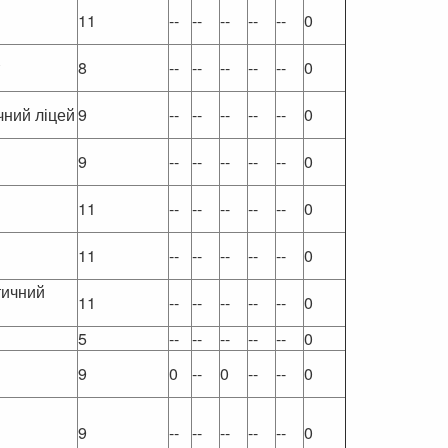
11
--
--
--
--
--
0
8
--
--
--
--
--
0
чний ліцей
9
--
--
--
--
--
0
9
--
--
--
--
--
0
11
--
--
--
--
--
0
11
--
--
--
--
--
0
тичний
11
--
--
--
--
--
0
5
--
--
--
--
--
0
9
0
--
0
--
--
0
9
--
--
--
--
--
0