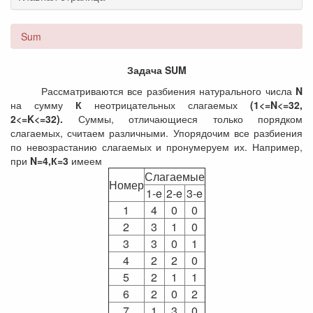
Sum
Задача SUM
Рассматриваются все разбиения натурального числа
N
на сумму
К
неотрицательных слагаемых
(1<=N<=32,
2<=K<=32).
Суммы, отличающиеся только порядком
слагаемых, считаем различными. Упорядочим все разбиения
по невозрастанию слагаемых и пронумеруем их. Например,
при
N=4,К=3
имеем
Слагаемые
Номер
1-e
2-e
3-e
1
4
0
0
2
3
1
0
3
3
0
1
4
2
2
0
5
2
1
1
6
2
0
2
7
1
3
0