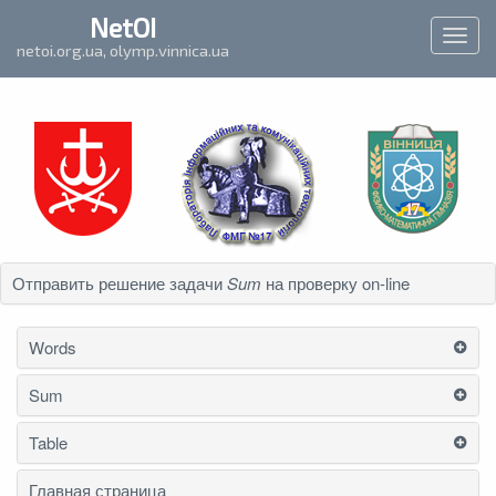
`
NetOI
Toggl
netoi.org.ua, olymp.vinnica.ua
navig
Отправить решение задачи
Sum
на проверку on-line
Words
Sum
Table
Главная страница