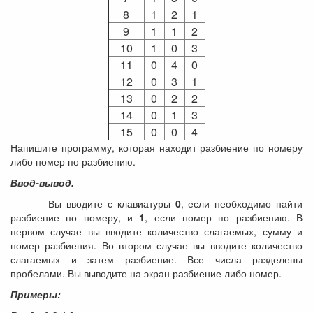
8
1
2
1
9
1
1
2
10
1
0
3
11
0
4
0
12
0
3
1
13
0
2
2
14
0
1
3
15
0
0
4
Напишите программу, которая находит разбиение по номеру
либо номер по разбиению.
Ввод-вывод.
Вы вводите с клавиатуры
0
, если необходимо найти
разбиение по номеру, и
1
, если номер по разбиению. В
первом случае вы вводите количество слагаемых, сумму и
номер разбиения. Во втором случае вы вводите количество
слагаемых и затем разбиение. Все числа разделены
пробелами. Вы выводите на экран разбиение либо номер.
Примеры: