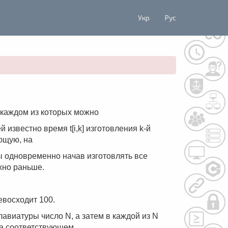
Укр
Рус
а каждом из которых можно
 известно время t[i,k] изготовления k-й
ющую, на
бы одновременно начав изготовлять все
жно раньше.
превосходит 100.
авиатуры число N, а затем в каждой из N
на соответствующем