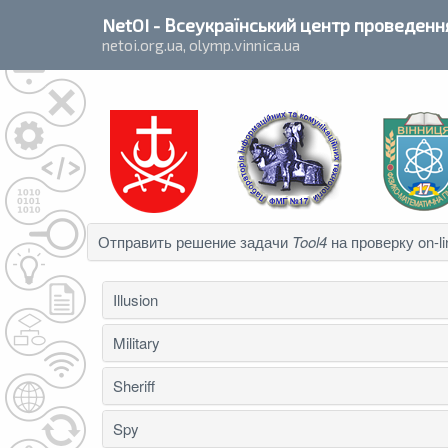
`
NetOI
- Всеукраїнський центр проведення
netoi.org.ua, olymp.vinnica.ua
Отправить решение задачи
Tool4
на проверку on-li
Illusion
Military
Sheriff
Spy