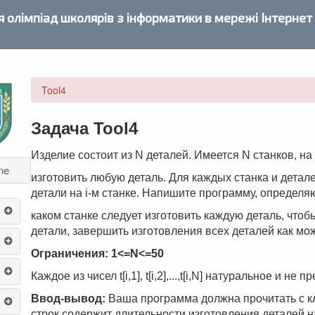
 олімпіад школярів з інформатики в мережі Інтернет
Tool4
Задача Tool4
Изделие состоит из N деталей. Имеется N станков, н
ne
изготовить любую деталь. Для каждых станка и деталей
детали на i-м станке. Напишите программу, определя
каком станке следует изготовить каждую деталь, что
детали, завершить изготовления всех деталей как мо
Ограничения: 1<=N<=50
Каждое из чисел t[i,1], t[i,2],...,t[i,N] натуральное и не 
Ввод-вывод:
Ваша программа должна прочитать с кл
строк содержит длительности изготовления деталей 