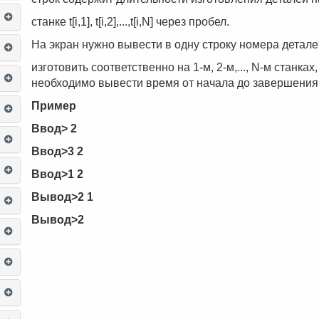
станке t[i,1], t[i,2],...,t[i,N] через пробел.
На экран нужно вывести в одну строку номера детале
изготовить соответственно на 1-м, 2-м,..., N-м станк
необходимо вывести время от начала до завершения 
Пример
Ввод> 2
Ввод>3 2
Ввод>1 2
Вывод>2 1
Вывод>2